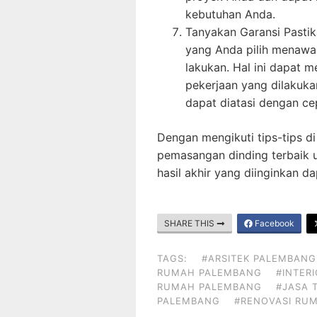
kebutuhan Anda.
Tanyakan Garansi Pasti
yang Anda pilih menawa
lakukan. Hal ini dapat
pekerjaan yang dilakuka
dapat diatasi dengan ce
Dengan mengikuti tips-tips d
pemasangan dinding terbaik
hasil akhir yang diinginkan d
SHARE THIS
Facebook
TAGS:
#ARSITEK PALEMBANG
RUMAH PALEMBANG
#INTER
RUMAH PALEMBANG
#JASA 
PALEMBANG
#RENOVASI RU