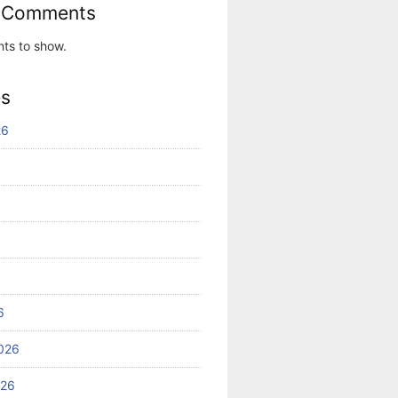
 Comments
ts to show.
es
26
6
026
026