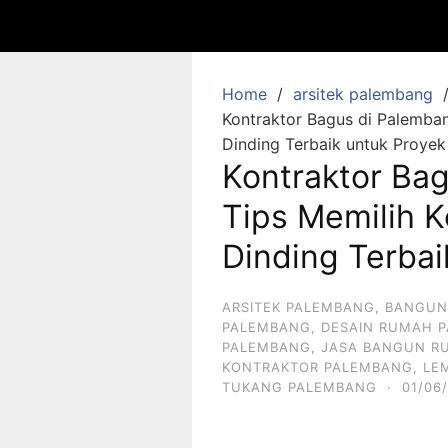
Home
arsitek palembang
Kontraktor Bagus di Palemba
Dinding Terbaik untuk Proye
Kontraktor Ba
Tips Memilih 
Dinding Terbai
ARSITEK PALEMBANG
,
BANGUN
PALEMBANG
,
DESAIN RUMAH 
PALEMBANG
,
JASA BANGUN R
KONTRAKTOR PALEMBANG
,
LE
TUKANG PALEMBANG
·
01/06