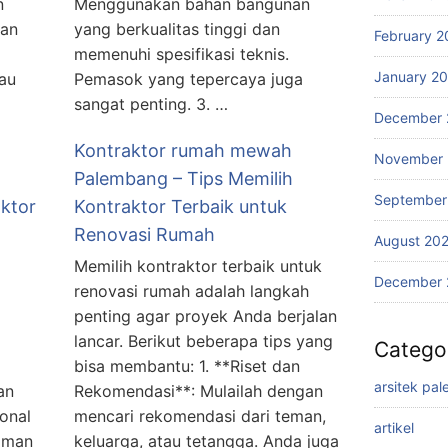
n
Menggunakan bahan bangunan
man
yang berkualitas tinggi dan
February 2
memenuhi spesifikasi teknis.
January 2
tau
Pemasok yang tepercaya juga
sangat penting. 3. …
December 
Kontraktor rumah mewah
November 
Palembang – Tips Memilih
September
ktor
Kontraktor Terbaik untuk
Renovasi Rumah
August 20
Memilih kontraktor terbaik untuk
December 
renovasi rumah adalah langkah
penting agar proyek Anda berjalan
lancar. Berikut beberapa tips yang
Catego
bisa membantu: 1. **Riset dan
arsitek pa
an
Rekomendasi**: Mulailah dengan
ional
mencari rekomendasi dari teman,
artikel
laman
keluarga, atau tetangga. Anda juga