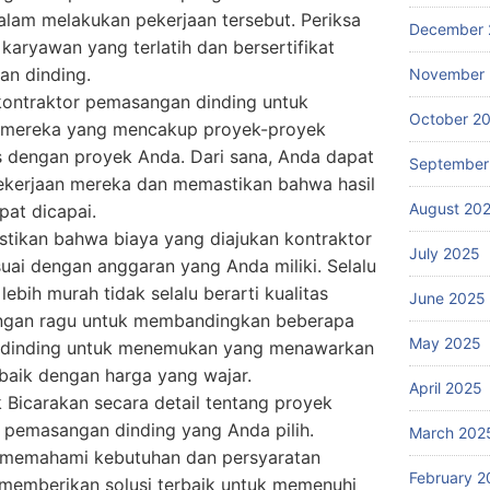
dalam melakukan pekerjaan tersebut. Periksa
December 
karyawan yang terlatih dan bersertifikat
n dinding.
November
 kontraktor pemasangan dinding untuk
October 2
o mereka yang mencakup proyek-proyek
s dengan proyek Anda. Dari sana, Anda dapat
September
pekerjaan mereka dan memastikan bahwa hasil
August 20
pat dicapai.
stikan bahwa biaya yang diajukan kontraktor
July 2025
ai dengan anggaran yang Anda miliki. Selalu
ebih murah tidak selalu berarti kualitas
June 2025
angan ragu untuk membandingkan beberapa
May 2025
 dinding untuk menemukan yang menawarkan
 baik dengan harga yang wajar.
April 2025
k Bicarakan secara detail tentang proyek
 pemasangan dinding yang Anda pilih.
March 202
 memahami kebutuhan dan persyaratan
February 2
memberikan solusi terbaik untuk memenuhi