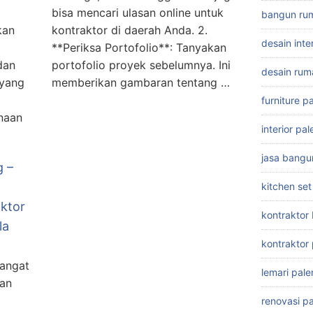
bisa mencari ulasan online untuk
bangun ru
kan
kontraktor di daerah Anda. 2.
desain int
**Periksa Portofolio**: Tanyakan
dan
portofolio proyek sebelumnya. Ini
desain ru
 yang
memberikan gambaran tentang …
furniture 
naan
interior p
jasa bang
g –
kitchen se
ktor
kontraktor
la
kontraktor
angat
lemari pal
san
renovasi p