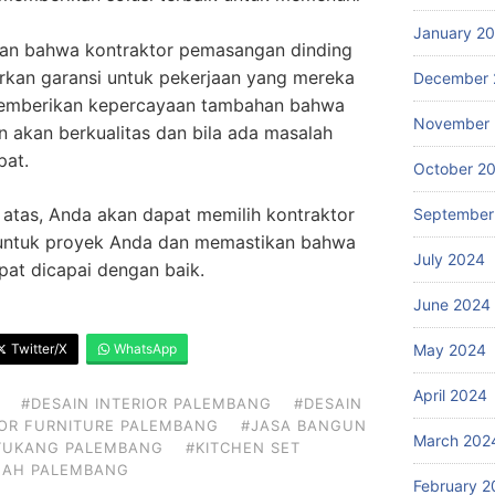
January 2
kan bahwa kontraktor pemasangan dinding
rkan garansi untuk pekerjaan yang mereka
December 
 memberikan kepercayaan tambahan bahwa
November
n akan berkualitas dan bila ada masalah
pat.
October 2
i atas, Anda akan dapat memilih kontraktor
September
 untuk proyek Anda dan memastikan bahwa
July 2024
apat dicapai dengan baik.
June 2024
Twitter/X
WhatsApp
May 2024
April 2024
#DESAIN INTERIOR PALEMBANG
#DESAIN
IOR FURNITURE PALEMBANG
#JASA BANGUN
March 202
TUKANG PALEMBANG
#KITCHEN SET
MAH PALEMBANG
February 2