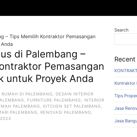
Search
ng – Tips Memilih Kontraktor Pemasangan
k Anda
gus di Palembang –
Recent
Kontraktor Pemasangan
KONTRAKT
k untuk Proyek Anda
Kontraktor
 RUMAH DI PALEMBANG
,
DESAIN INTERIOR
Tips Proper
PALEMBANG
,
FURNITURE PALEMBANG
,
INTERIOR
UMAH PALEMBANG
,
KITCHEN SET PALEMBANG
,
Jasa Renov
MARI PALEMBANG
,
RENOVASI PALEMBANG
,
/2023
Jasa Bangu