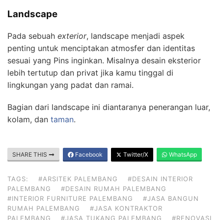
Landscape
Pada sebuah
exterior
, landscape menjadi aspek
penting untuk menciptakan atmosfer dan identitas
sesuai yang Pins inginkan. Misalnya desain eksterior
lebih tertutup dan privat jika kamu tinggal di
lingkungan yang padat dan ramai.
Bagian dari landscape ini diantaranya penerangan luar,
kolam, dan
taman
.
SHARE THIS
Facebook
Twitter/X
WhatsApp
TAGS:
#ARSITEK PALEMBANG
#DESAIN INTERIOR
PALEMBANG
#DESAIN RUMAH PALEMBANG
#INTERIOR FURNITURE PALEMBANG
#JASA BANGUN
RUMAH PALEMBANG
#JASA KONTRAKTOR
PALEMBANG
#JASA TUKANG PALEMBANG
#RENOVASI