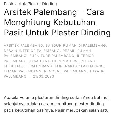
Pasir Untuk Plester Dinding
Arsitek Palembang – Cara
Menghitung Kebutuhan
Pasir Untuk Plester Dinding
ARSITEK PALEMBANG
,
BANGUN RUMAH DI PALEMBANG
,
DESAIN INTERIOR PALEMBANG
,
DESAIN RUMAH
PALEMBANG
,
FURNITURE PALEMBANG
,
INTERIOR
PALEMBANG
,
JASA BANGUN RUMAH PALEMBANG
,
KITCHEN SET PALEMBANG
,
KONTRAKTOR PALEMBANG
,
LEMARI PALEMBANG
,
RENOVASI PALEMBANG
,
TUKANG
PALEMBANG
·
21/03/2023
Apabila volume plesteran dinding sudah Anda ketahui,
selanjutnya adalah cara menghitung plester dinding
pada kebutuhan pasirnya. Pasir merupakan salah satu