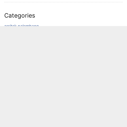
Categories
arsitek palembang
artikel
bangun rumah di palembang
desain interior palembang
desain rumah palembang
furniture palembang
interior palembang
jasa bangun rumah palembang
kitchen set palembang